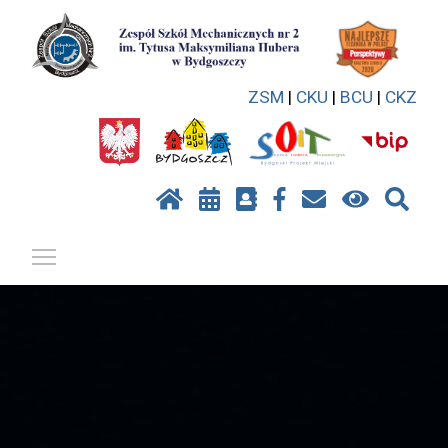
ZSM
|
CKU
|
BCU
|
CKZ
Pokaż / ukryj menu