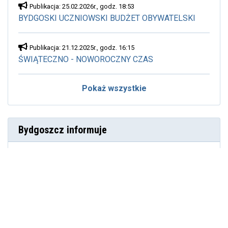
Publikacja: 25.02.2026r., godz. 18:53
BYDGOSKI UCZNIOWSKI BUDŻET OBYWATELSKI
Publikacja: 21.12.2025r., godz. 16:15
ŚWIĄTECZNO - NOWOROCZNY CZAS
Pokaż wszystkie
Bydgoszcz informuje
Weekend 7-9 sierpnia. Wyspa Młyńska
czeka
Rewitalizacja bulwarów. Drewno i
kamienie na brzegach. Raport nr 22