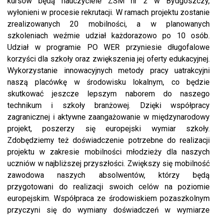
kursów będą nauczyciele ZSM nr 2 w Bydgoszczy,
wyłonieni w procesie rekrutacji. W ramach projektu zostanie
zrealizowanych 20 mobilności, a w planowanych
szkoleniach weźmie udział każdorazowo po 10 osób.
Udział w programie PO WER przyniesie długofalowe
korzyści dla szkoły oraz zwiększenia jej oferty edukacyjnej.
Wykorzystanie innowacyjnych metody pracy uatrakcyjni
naszą placówkę w środowisku lokalnym, co będzie
skutkować jeszcze lepszym naborem do naszego
technikum i szkoły branżowej. Dzięki współpracy
zagranicznej i aktywne zaangażowanie w międzynarodowy
projekt, poszerzy się europejski wymiar szkoły.
Zdobędziemy też doświadczenie potrzebne do realizacji
projektu w zakresie mobilności młodzieży dla naszych
uczniów w najbliższej przyszłości. Zwiększy się mobilność
zawodowa naszych absolwentów, którzy będą
przygotowani do realizacji swoich celów na poziomie
europejskim. Współpraca ze środowiskiem pozaszkolnym
przyczyni się do wymiany doświadczeń w wymiarze