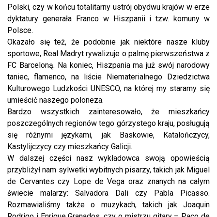
Polski, czy w końcu totalitarny ustrój obydwu krajów w erze
dyktatury generała Franco w Hiszpanii i tzw. komuny w
Polsce.
Okazało się też, że podobnie jak niektóre nasze kluby
sportowe, Real Madryt rywalizuje o palmę pierwszeństwa z
FC Barceloną. Na koniec, Hiszpania ma już swój narodowy
taniec, flamenco, na liście Niematerialnego Dziedzictwa
Kulturowego Ludzkości UNESCO, na której my staramy się
umieścić naszego poloneza.
Bardzo wszystkich zainteresowało, że mieszkańcy
poszczególnych regionów tego górzystego kraju, posługują
się różnymi językami, jak Baskowie, Katalończycy,
Kastylijczycy czy mieszkańcy Galicji.
W dalszej części nasz wykładowca swoją opowieścią
przybliżył nam sylwetki wybitnych pisarzy, takich jak Miguel
de Cervantes czy Lope de Vega oraz znanych na całym
świecie malarzy: Salvadora Dali czy Pabla Picasso.
Rozmawialiśmy także o muzykach, takich jak Joaquin
Rodrigo i Enrique Granados, czy o mistrzu gitary – Paco de