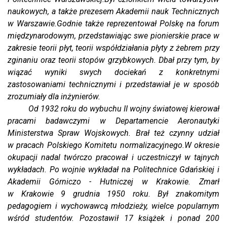
naukowych, a także prezesem Akademii nauk Technicznych
w Warszawie.Godnie także reprezentował Polskę na forum
międzynarodowym, przedstawiając swe pionierskie prace w
zakresie teorii płyt, teorii współdziałania płyty z żebrem przy
zginaniu oraz teorii stopów grzybkowych. Dbał przy tym, by
wiązać wyniki swych dociekań z konkretnymi
zastosowaniami technicznymi i przedstawiał je w sposób
zrozumiały dla inżynierów.
Od 1932 roku do wybuchu II wojny światowej kierował
pracami badawczymi w Departamencie Aeronautyki
Ministerstwa Spraw Wojskowych. Brał też czynny udział
w pracach Polskiego Komitetu normalizacyjnego.W okresie
okupacji nadal twórczo pracował i uczestniczył w tajnych
wykładach. Po wojnie wykładał na Politechnice Gdańskiej i
Akademii Górniczo - Hutniczej w Krakowie. Zmarł
w Krakowie 9 grudnia 1950 roku. Był znakomitym
pedagogiem i wychowawcą młodzieży, wielce popularnym
wśród studentów. Pozostawił 17 książek i ponad 200