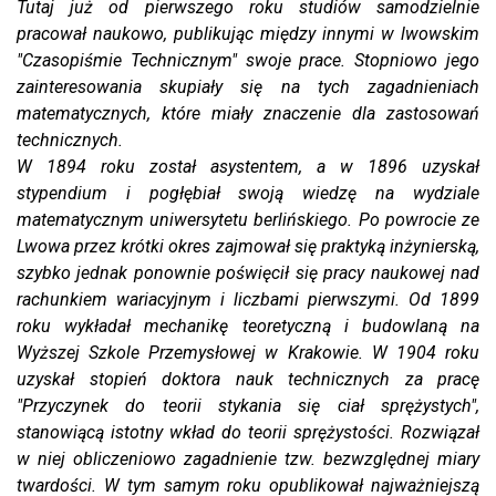
Tutaj już od pierwszego roku studiów samodzielnie
pracował naukowo, publikując między innymi w lwowskim
"Czasopiśmie Technicznym" swoje prace. Stopniowo jego
zainteresowania skupiały się na tych zagadnieniach
matematycznych, które miały znaczenie dla zastosowań
technicznych.
W 1894 roku został asystentem, a w 1896 uzyskał
stypendium i pogłębiał swoją wiedzę na wydziale
matematycznym uniwersytetu berlińskiego. Po powrocie ze
Lwowa przez krótki okres zajmował się praktyką inżynierską,
szybko jednak ponownie poświęcił się pracy naukowej nad
rachunkiem wariacyjnym i liczbami pierwszymi. Od 1899
roku wykładał mechanikę teoretyczną i budowlaną na
Wyższej Szkole Przemysłowej w Krakowie. W 1904 roku
uzyskał stopień doktora nauk technicznych za pracę
"Przyczynek do teorii stykania się ciał sprężystych",
stanowiącą istotny wkład do teorii sprężystości. Rozwiązał
w niej obliczeniowo zagadnienie tzw. bezwzględnej miary
twardości. W tym samym roku opublikował najważniejszą