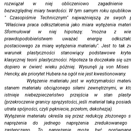
rozwiązał w niej obliczeniowo zagadnienie t
bezwzględnej miary twardości. W tym samym roku opublikow
" Czasopiśmie Technicznym" najważniejszą ze swych p
"Właściwa praca odkształcenia jako miara wytężenia materi
Sformułował w niej hipotezę: "można z wiel
prawdopodobieństwem uważać energię odkształc
postaciowego za miarę wytężenia materiału". Jest to tak z
warunek plastyczności stanowiący podstawowe kryte
klasycznej teorii plastyczności. Hipoteza ta doczekała się uz
dopiero w ćwierć wieku później. Wysunęli ją von Mises 
Hencky, ale priorytet Hubera na ogół nie jest kwestionowany.
Wytężenie materiału jest w wytrzymałości materi
stanem materiału obciążonego siłami zewnętrznymi, w kt
istnieje niebezpieczeństwo przejścia w stan plasty
(przekroczenie granicy sprężystości, jeśli materiał taką posiad
utrata spójności, czyli pękniecie, przełom, dekohezja).
Wytężenie materiału określa się przez redukcję złożonego 
naprężenia do jednego naprężenia zredukowanego
zastępczego. To naprężenie może być porówna