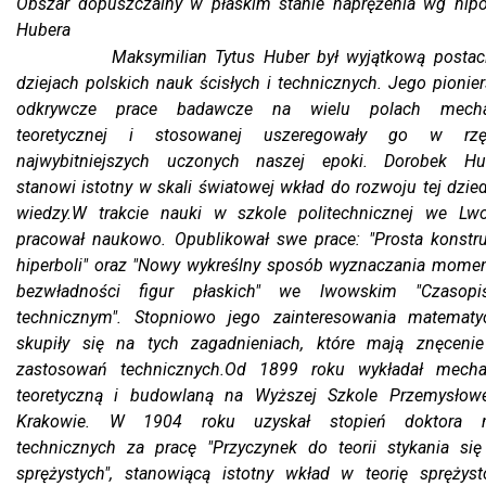
Obszar dopuszczalny w płaskim stanie naprężenia wg hipo
Hubera
Maksymilian Tytus Huber był wyjątkową postac
dziejach polskich nauk ścisłych i technicznych. Jego pionier
odkrywcze prace badawcze na wielu polach mecha
teoretycznej i stosowanej uszeregowały go w rzę
najwybitniejszych uczonych naszej epoki. Dorobek Hu
stanowi istotny w skali światowej wkład do rozwoju tej dzie
wiedzy.W trakcie nauki w szkole politechnicznej we Lwo
pracował naukowo. Opublikował swe prace: "Prosta konstru
hiperboli" oraz "Nowy wykreślny sposób wyznaczania mome
bezwładności figur płaskich" we lwowskim "Czasopi
technicznym". Stopniowo jego zainteresowania matematy
skupiły się na tych zagadnieniach, które mają znęcenie
zastosowań technicznych.Od 1899 roku wykładał mecha
teoretyczną i budowlaną na Wyższej Szkole Przemysłow
Krakowie. W 1904 roku uzyskał stopień doktora 
technicznych za pracę "Przyczynek do teorii stykania się 
sprężystych", stanowiącą istotny wkład w teorię sprężysto