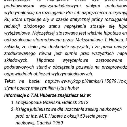
podstawowymi wytrzymałościowymi stałymi materiałow
wytrzymałością na rozciąganie Rm lub naprężeniem rozrywaj
Ru, które uzyskuje się w czasie statycznej próby rozciągani
redukcji złożonego stanu naprężenia stosuje się hipo
wytężeniowe. Najczęściej stosowana jest właśnie hipoteza en
odkształcenia sformułowana przez Maksymiliana T. Hubera, 
zakłada, że ciało jest doskonale sprężyste, i że praca naprę
zredukowanego równa jest sumie prac wszystkich napr
składowych. Hipoteza wytężeniowa zastosowan
podstawowych stanów obciążenia pozwala na przeprowadz
odpowiednich obliczeń wytrzymałościowych.
Tekst na bazie: http://www.wykop.pl/ramka/1150791/z-cy
slynni-polacy-maksymilian-tytus-huber
Informacje o T.M.Huberze znajdziesz też w:
Encyklopedia Gdańska
, Gdańsk 2012
Księga jubileuszowa dla uczczenia zasług naukowych
prof. dr inż. M.T. Hubera z okazji 50-lecia pracy
naukowej
, Gdańsk 1950