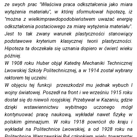
ze swych prac "Właściwa praca odkształcenia jako miara
wytężenia materiału", w której sformułował hipotezę, iż
"można z wielkimprawdopodobieństwem uważać energię
odkształcenia postaciowego za miarę wytężenia materiału".
Jest to tak zwany warunek plastyczności stanowiący
podstawowe kryterium klasycznej teorii plastyczności.
Hipoteza ta doczekała się uznania dopiero w ćwierć wieku
później.
W 1908 roku Huber objął Katedrę Mechaniki Technicznej
Lwowskiej Szkoły Politechnicznej, a w 1914 został wybrany
rektorem tej uczelni.
W objęciu tej funkcji przeszkodził mu jednak wybuch I
wojny światowej. Poszedł na front i we wrześniu 1915 roku
dostał się do niewoli rosyjskiej. Przebywał w Kazaniu, gdzie
dzięki wstawiennictwu wybitnego uczonego mógł
kontynuować pracę naukową, wykładał nawet fizykę w
polskim gimnazjum.
W roku 1918 powrócił do kraju i
wykładał na Politechnice Lwowskiej, a od 1928 roku na
Politechnice Warszawskiej.Był członkiem wielu towarzystw