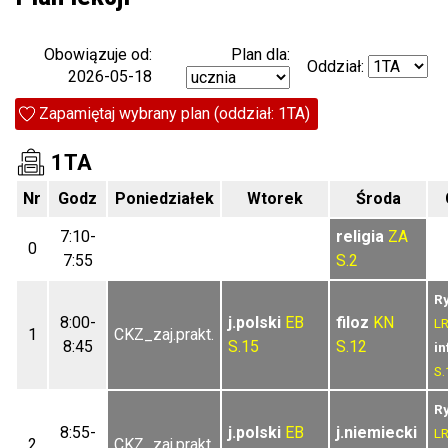
Plan dla:
Obowiązuje od:
Oddział:
2026-05-18
Zapamiętaj wybrany plan (oddział: 1TA)
1TA
Nr
Godz
Poniedziałek
Wtorek
Środa
7:10-
religia
ZA
0
7:55
S.2
R
8:00-
j.polski
EB
filoz
KN
L
1
CKZ_zaj.prakt.
8:45
S.15
S.12
in
S.
R
8:55-
j.polski
EB
j.niemiecki
L
2
CKZ_zaj.prakt.