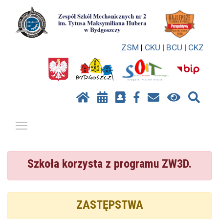
ZSM
|
CKU
|
BCU
|
CKZ
Pokaż / ukryj menu
Szkoła korzysta z programu ZW3D.
ZASTĘPSTWA