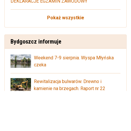
DEKLARACJE EGZAMIN ZAWODOWY
Pokaż wszystkie
Bydgoszcz informuje
Weekend 7-9 sierpnia. Wyspa Młyńska
czeka
Rewitalizacja bulwarów. Drewno i
kamienie na brzegach. Raport nr 22
Bydgoszcz gotowa na festiwal Vistula
Sounds
Czytaj więcej:
www.bydgoszcz.pl