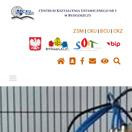
ZSM
|
CKU
|
BCU
|
CKZ
Pokaż / ukryj menu