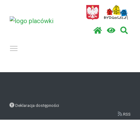
Pokaż / ukryj menu
Deklaracja dostępności
RSS