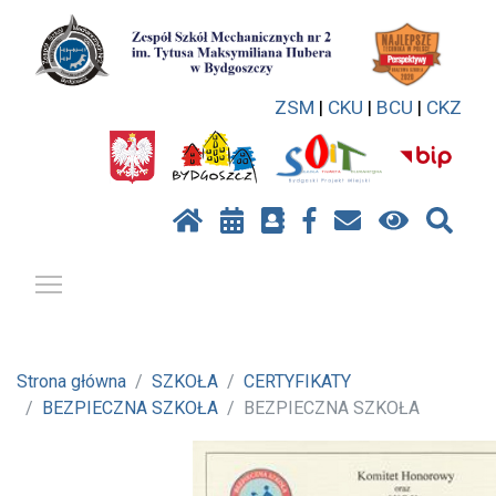
ZSM
|
CKU
|
BCU
|
CKZ
Pokaż / ukryj menu
Strona główna
SZKOŁA
CERTYFIKATY
BEZPIECZNA SZKOŁA
BEZPIECZNA SZKOŁA