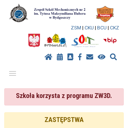
ZSM
|
CKU
|
BCU
|
CKZ
Pokaż / ukryj menu
Szkoła korzysta z programu ZW3D.
ZASTĘPSTWA