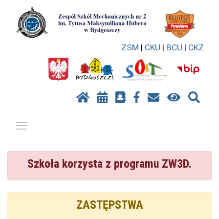
ZSM
|
CKU
|
BCU
|
CKZ
Pokaż / ukryj menu
Szkoła korzysta z programu ZW3D.
ZASTĘPSTWA