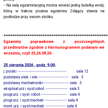
- Na salę egzaminacyjną można wnieść jedną butelkę wody,
którą w trakcie pisania egzaminu Zdający stawia na
podłodze przy swoim stoliku.
================================================
Egzaminy poprawkowe z poszczególnych
przedmiotów
zgodnie z Harmonogramem podanym we
wrześniu, czyli 25,26.08.26:
25 sierpnia 2026 . godz. 9.00:
j. polski ---------------------------------- sala 12
podstawy elek. i ele.--------------------- sala 3
podstawy mechatroniki------------------ sala 3
eksploat.urz.i syst.robot. --------------- sala 3
progr.urz. i syst. robot.------------------ sala 4
progr.urz. i syst.mechatr. --------------- sala 4
mont..urz. i syst.mechatr. -------------- sala 4