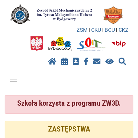
ZSM
|
CKU
|
BCU
|
CKZ
Pokaż / ukryj menu
Szkoła korzysta z programu ZW3D.
ZASTĘPSTWA