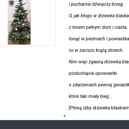
i pucharów dźwięczy brzeg.
O, jak błogo w drzewka blaska
z łonem pełnym dum i ciasta,
tonąć w pieśniach i powiastka
co w zaciszu krążą strzech.
Nim więc zgasną drzewka blas
posłuchajcie opowiastki
o zdarzeniach pewnej gwiazdk
które taki miały bieg…
[Płoną izby drzewka blaskie