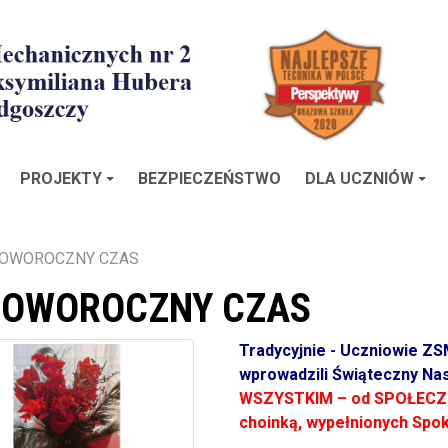
PROJEKTY
BEZPIECZEŃSTWO
DLA UCZNIÓW
NOWOROCZNY CZAS
NOWOROCZNY CZAS
Tradycyjnie - Uczniowie ZSM
wprowadzili Świąteczny Nast
WSZYSTKIM – od SPOŁECZN
choinką, wypełnionych Spok