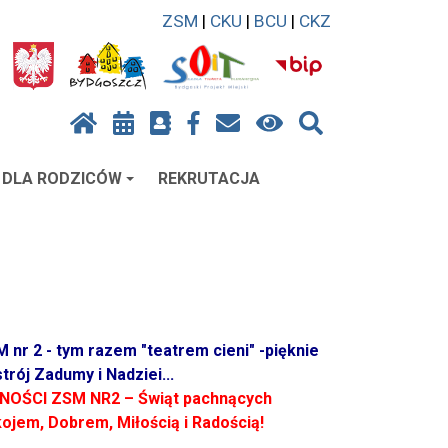
ZSM
|
CKU
|
BCU
|
CKZ
DLA RODZICÓW
REKRUTACJA
 nr 2 - tym razem "teatrem cieni" -pięknie
rój Zadumy i Nadziei...
OŚCI ZSM NR2 – Świąt pachnących
ojem, Dobrem, Miłością i Radością!