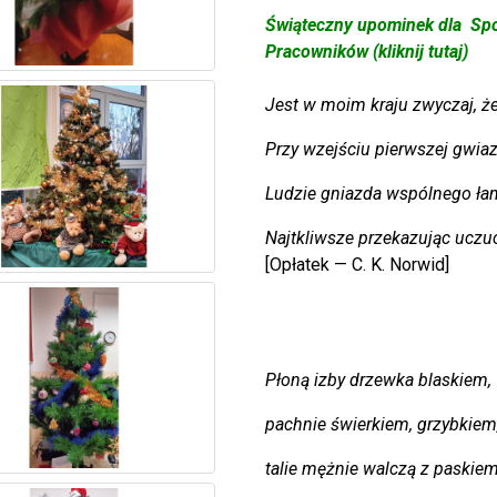
Świąteczny upominek dla Społ
Pracowników (kliknij tutaj)
Jest w moim kraju zwyczaj, że 
Przy wzejściu pierwszej gwiaz
Ludzie gniazda wspólnego łami
Najtkliwsze przekazując uczuc
[Opłatek — C. K. Norwid]
Płoną izby drzewka blaskiem,
pachnie świerkiem, grzybkiem
talie mężnie walczą z paskie