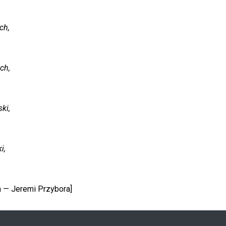
ch,
ch,
ki,
i,
m — Jeremi Przybora]