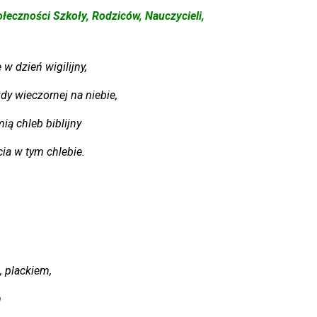
eczności Szkoły, Rodziców, Nauczycieli,
w dzień wigilijny,
dy wieczornej na niebie,
ą chleb biblijny
ia w tym chlebie.
, plackiem,
m