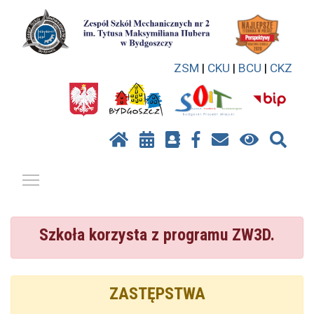
ZSM
|
CKU
|
BCU
|
CKZ
Pokaż / ukryj menu
Szkoła korzysta z programu ZW3D.
ZASTĘPSTWA