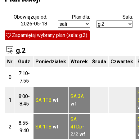
Plan dla:
Sala:
Obowiązuje od:
2026-05-18
Zapamiętaj wybrany plan (sala: g.2)
g.2
Nr
Godz
Poniedziałek
Wtorek
Środa
Czwartek
7:10-
0
7:55
8:00-
SA
3A
1
SA
1TB
wf
8:45
wf
SA
8:55-
2
SA
1TB
wf
4TDp
-
9:40
2/2
wf