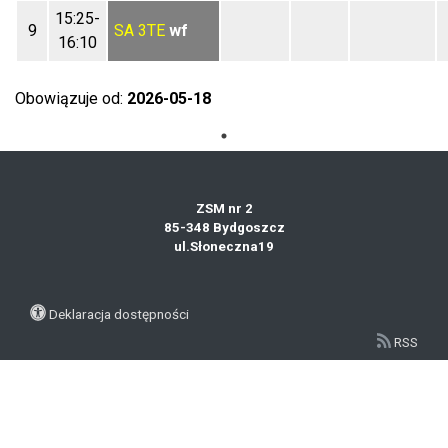
15:25-
9
SA
3TE
wf
16:10
Obowiązuje od:
2026-05-18
ZSM nr 2
85-348 Bydgoszcz
ul.Słoneczna19
Deklaracja dostępności
RSS