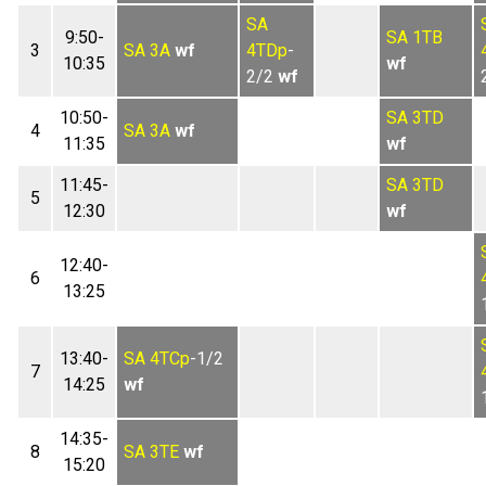
SA
9:50-
SA
1TB
3
SA
3A
wf
4TDp
-
10:35
wf
2/2
wf
10:50-
SA
3TD
4
SA
3A
wf
11:35
wf
11:45-
SA
3TD
5
12:30
wf
12:40-
6
13:25
13:40-
SA
4TCp
-1/2
7
14:25
wf
14:35-
8
SA
3TE
wf
15:20