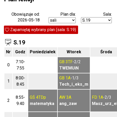
Plan dla:
Sala:
Obowiązuje od:
2026-05-18
Zapamiętaj wybrany plan (sala: S.19)
S.19
Nr
Godz
Poniedziałek
Wtorek
Środa
7:10-
GB
3TF
-2/2
0
7:55
TWEMUiN
8:00-
GB
1A
-1/3
1
8:45
Tech_i_eks_m
8:55-
GŚ
4TDp
AW
3A
FD
1A
-2/3
2
9:40
matematyka
ang_zaw
Masz_urz_e