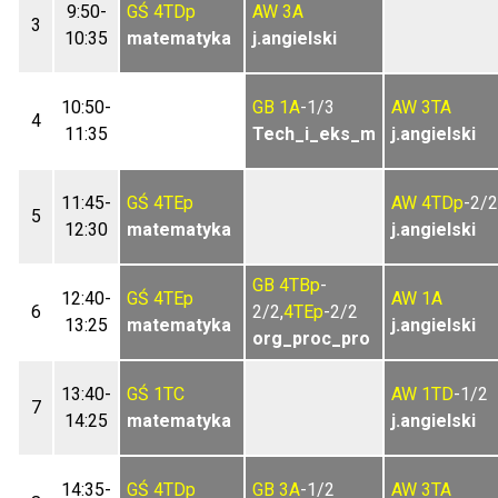
9:50-
GŚ
4TDp
AW
3A
3
10:35
matematyka
j.angielski
10:50-
GB
1A
-1/3
AW
3TA
4
11:35
Tech_i_eks_m
j.angielski
11:45-
GŚ
4TEp
AW
4TDp
-2/2
5
12:30
matematyka
j.angielski
GB
4TBp
-
12:40-
GŚ
4TEp
AW
1A
6
2/2,
4TEp
-2/2
13:25
matematyka
j.angielski
org_proc_pro
13:40-
GŚ
1TC
AW
1TD
-1/2
7
14:25
matematyka
j.angielski
14:35-
GŚ
4TDp
GB
3A
-1/2
AW
3TA