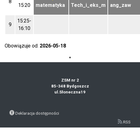
8
15:20
matematyka
Tech_i_eks_m
ang_zaw
15:25-
9
16:10
Obowiązuje od:
2026-05-18
ZSM nr 2
85-348 Bydgoszcz
ul.Słoneczna19
Deklaracja dostępności
RSS