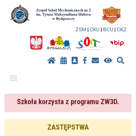
ZSM
|
CKU
|
BCU
|
CKZ
Pokaż / ukryj menu
Szkoła korzysta z programu ZW3D.
ZASTĘPSTWA