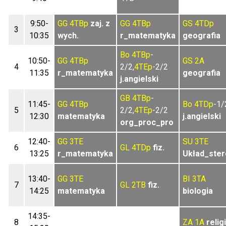
9:50-
GG
4TBp
zaj. z
GG
4TBp
GS
4TDp
3
10:35
wych.
r_matematyka
geografia
Bo
4TBp
-
10:50-
GG
4TBp
GS
2A
4
2/2,
4TEp
-2/2
11:35
r_matematyka
geografia
j.angielski
GB
4TBp
-
11:45-
GG
4TBp
Bo
4TDp
-1/
5
2/2,
4TEp
-2/2
12:30
matematyka
j.angielski
org_proc_pro
12:40-
GG
3TE
SU
3TE
6
GL
4TDp
fiz.
13:25
r_matematyka
Układ_ste
13:40-
GG
3TE
BI
3TA
7
GL
2TB
fiz.
14:25
matematyka
biologia
14:35-
8
ZA
1A
relig