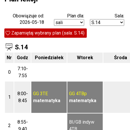
Plan dla:
Sala:
Obowiązuje od:
2026-05-18
Zapamiętaj wybrany plan (sala: S.14)
S.14
Nr
Godz
Poniedziałek
Wtorek
Środa
7:10-
0
7:55
8:00-
GG
3TE
GG
4TBp
1
8:45
matematyka
matematyka
8:55-
BI/GB indyw
2
9:40
4TB