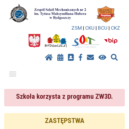
ZSM
|
CKU
|
BCU
|
CKZ
Pokaż / ukryj menu
Szkoła korzysta z programu ZW3D.
ZASTĘPSTWA