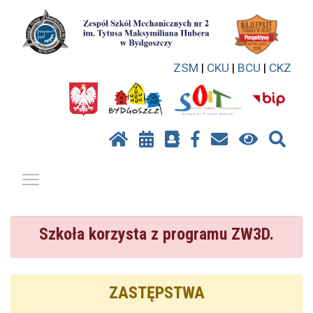
ZSM
|
CKU
|
BCU
|
CKZ
Pokaż / ukryj menu
Szkoła korzysta z programu ZW3D.
ZASTĘPSTWA