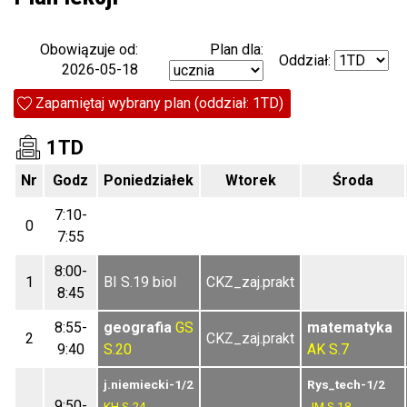
Plan dla:
Obowiązuje od:
Oddział:
2026-05-18
Zapamiętaj wybrany plan (oddział: 1TD)
1TD
Nr
Godz
Poniedziałek
Wtorek
Środa
7:10-
0
7:55
8:00-
1
BI S.19 biol
CKZ_zaj.prakt
8:45
8:55-
geografia
GS
matematyka
2
CKZ_zaj.prakt
9:40
S.20
AK
S.7
j.niemiecki-1/2
Rys_tech-1/2
9:50-
KH
S.24
JM
S.18