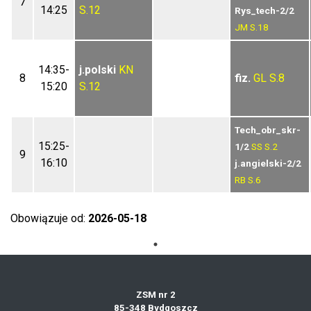
7
14:25
S.12
Rys_tech-2/2
JM
S.18
14:35-
j.polski
KN
8
fiz.
GL
S.8
15:20
S.12
Tech_obr_skr-
15:25-
1/2
SS
S.2
9
16:10
j.angielski-2/2
RB
S.6
Obowiązuje od:
2026-05-18
ZSM nr 2
85-348 Bydgoszcz