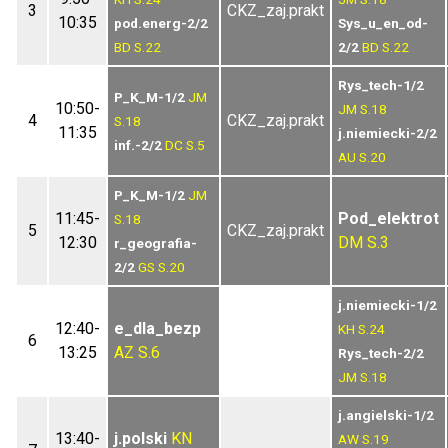
3
CKZ_zaj.prakt
10:35
pod.energ-2/2
Sys_u_en_od-
BD
S.22
2/2
BD
S.22
Rys_tech-1/2
P_K_M-1/2
JM
10:50-
JM
S.18
4
CKZ_zaj.prakt
S.18
11:35
j.niemiecki-2/2
inf.-2/2
DC
S.5
AU
S.20
P_K_M-1/2
JM
11:45-
Pod_elektrot
S.18
5
CKZ_zaj.prakt
12:30
DM
S.3
r_geografia-
2/2
GS
S.20
j.niemiecki-1/2
12:40-
e_dla_bezp
KH
S.24
6
13:25
AZ
S.6
Rys_tech-2/2
JM
S.18
j.angielski-1/2
13:40-
j.polski
KN
AW
S.19