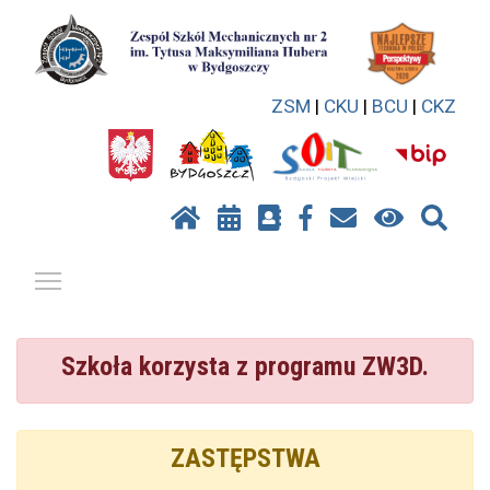
ZSM
|
CKU
|
BCU
|
CKZ
Pokaż / ukryj menu
Szkoła korzysta z programu ZW3D.
ZASTĘPSTWA