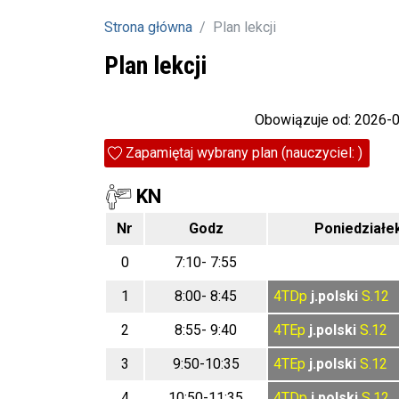
Strona główna
Plan lekcji
Plan lekcji
Obowiązuje od: 2026-
Zapamiętaj wybrany plan (nauczyciel: )
KN
Nr
Godz
Poniedziałe
0
7:10- 7:55
1
8:00- 8:45
4TDp
j.polski
S.12
2
8:55- 9:40
4TEp
j.polski
S.12
3
9:50-10:35
4TEp
j.polski
S.12
4
10:50-11:35
4TDp
j.polski
S.12