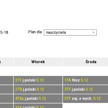
Plan dla:
05-18
nauczyciela
k
Wtorek
Środa
3TF
j.polski
S.12
1TA
filoz
S.12
2TB
j.polski
S.12
3TF
j.polski
S.12
4TEp
j.polski
S.12
3TF
zaj. z wych.
S.12
3TF
j.polski
S.12