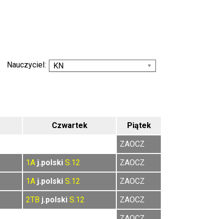
Nauczyciel:
KN
Czwartek
Piątek
ZAOCZ
1A
j.polski
S.12
ZAOCZ
1A
j.polski
S.12
ZAOCZ
2TB
j.polski
S.12
ZAOCZ
ZAOCZ