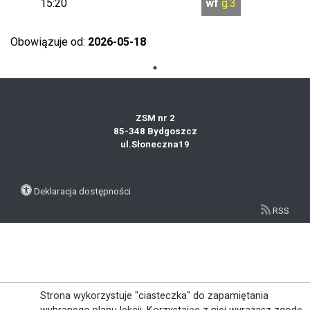
15:20
wf
g.3
Obowiązuje od:
2026-05-18
ZSM nr 2
85-348 Bydgoszcz
ul.Słoneczna19
Deklaracja dostępności
RSS
Strona wykorzystuje "ciasteczka" do zapamiętania