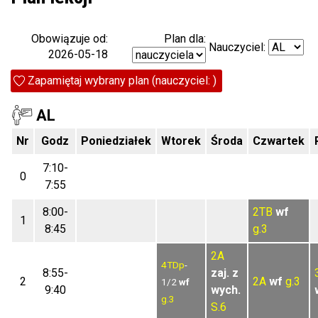
Plan dla:
Obowiązuje od:
Nauczyciel:
2026-05-18
Zapamiętaj wybrany plan (nauczyciel: )
AL
Nr
Godz
Poniedziałek
Wtorek
Środa
Czwartek
7:10-
0
7:55
8:00-
2TB
wf
1
8:45
g.3
2A
4TDp
-
8:55-
zaj. z
2
2A
wf
g.3
1/2
wf
9:40
wych.
g.3
S.6