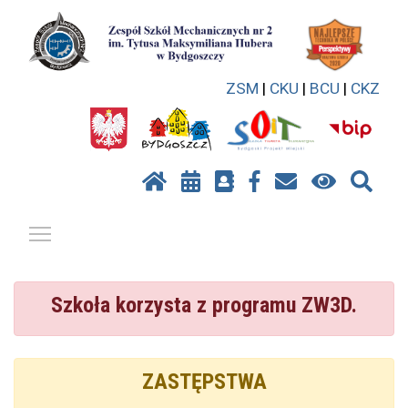
ZSM
|
CKU
|
BCU
|
CKZ
Pokaż / ukryj menu
Szkoła korzysta z programu ZW3D.
ZASTĘPSTWA