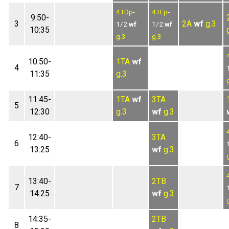
4TDp
-
4TFp
-
9:50-
3
2A
wf
g.3
1/2
wf
1/2
wf
10:35
g.3
g.3
10:50-
1TA
wf
4
11:35
g.3
11:45-
1TA
wf
3TA
5
12:30
g.3
wf
g.3
12:40-
3TA
6
13:25
wf
g.3
13:40-
2TB
7
14:25
wf
g.3
14:35-
2TB
8