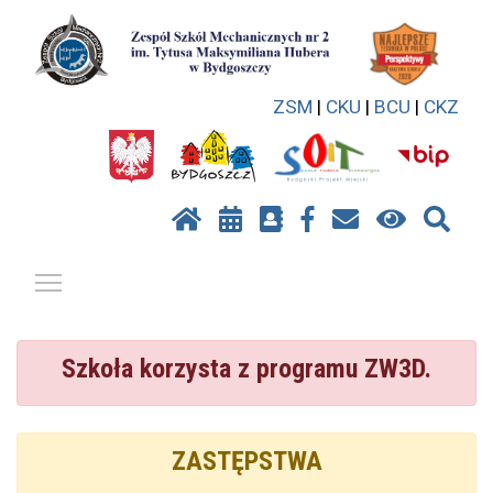
ZSM
|
CKU
|
BCU
|
CKZ
Pokaż / ukryj menu
Szkoła korzysta z programu ZW3D.
ZASTĘPSTWA