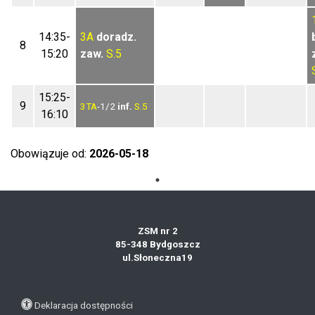
14:35-
3A
doradz.
8
15:20
zaw.
S.5
15:25-
9
3TA
-1/2
inf.
S.5
16:10
Obowiązuje od:
2026-05-18
ZSM nr 2
85-348 Bydgoszcz
ul.Słoneczna19
Deklaracja dostępności