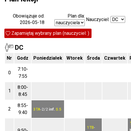
Plan dla:
Obowiązuje od:
Nauczyciel:
2026-05-18
Zapamiętaj wybrany plan (nauczyciel: )
DC
Nr
Godz
Poniedziałek
Wtorek
Środa
Czwartek
7:10-
0
7:55
8:00-
1
8:45
8:55-
2
3TA
-2/2
inf.
S.5
9:40
1TB
-
9:50-