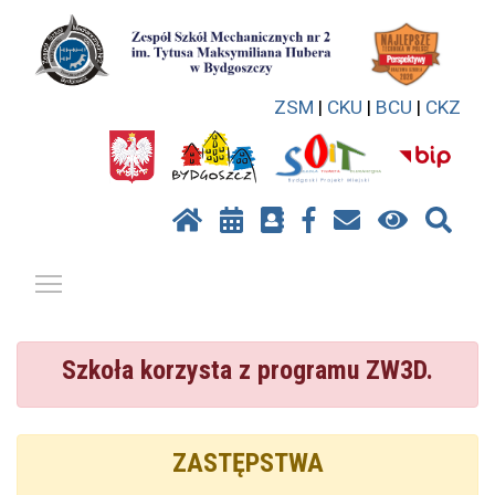
ZSM
|
CKU
|
BCU
|
CKZ
Pokaż / ukryj menu
Szkoła korzysta z programu ZW3D.
ZASTĘPSTWA