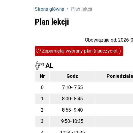
Strona główna
Plan lekcji
Plan lekcji
Obowiązuje od: 2026-
Zapamiętaj wybrany plan (nauczyciel: )
AL
Nr
Godz
Poniedział
0
7:10- 7:55
1
8:00- 8:45
2
8:55- 9:40
3
9:50-10:35
4
10:50-11:35