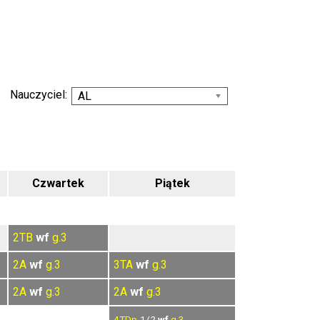
Nauczyciel:
AL
Czwartek
Piątek
2TB
wf
g.3
2A
wf
g.3
3TA
wf
g.3
2A
wf
g.3
2A
wf
g.3
4TDp
-1/2
wf
g.3