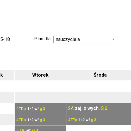
Plan dla:
05-18
nauczyciela
ek
Wtorek
Środa
2A
zaj. z wych.
S.6
4TDp
-1/2
wf
g.3
4TDp
-1/2
wf
g.3
4TFp
-1/2
wf
g.3
1TA
wf
g.3