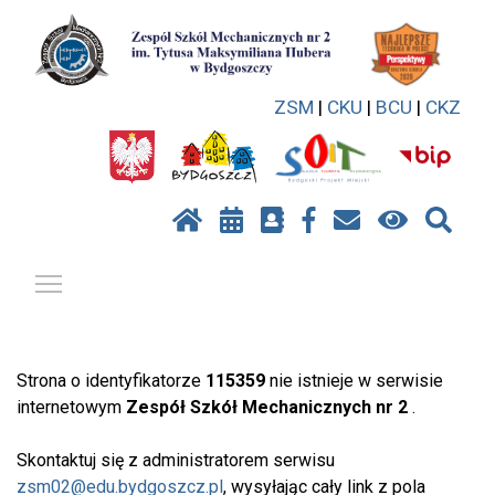
ZSM
|
CKU
|
BCU
|
CKZ
Pokaż / ukryj menu
Strona o identyfikatorze
115359
nie istnieje w serwisie
internetowym
Zespół Szkół Mechanicznych nr 2
.
Skontaktuj się z administratorem serwisu
zsm02@edu.bydgoszcz.pl
, wysyłając cały link z pola