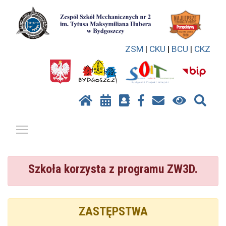
ZSM
|
CKU
|
BCU
|
CKZ
Pokaż / ukryj menu
Szkoła korzysta z programu ZW3D.
ZASTĘPSTWA