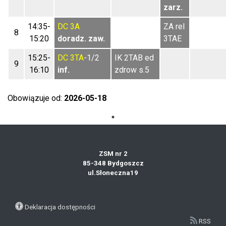
zarz.
14:35-
DC
3A
ZA rel
8
15:20
doradz. zaw.
3TAE
15:25-
DC
3TA
-1/2
IK 2TAB ed
9
16:10
inf.
zdrow s.5
Obowiązuje od:
2026-05-18
ZSM nr 2
85-348 Bydgoszcz
ul.Słoneczna19
Deklaracja dostępności
RSS