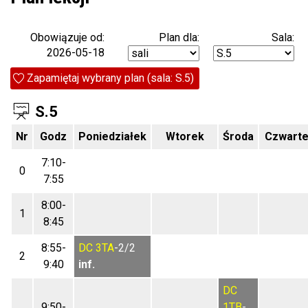
Plan dla:
Sala:
Obowiązuje od:
2026-05-18
Zapamiętaj wybrany plan (sala: S.5)
S.5
Nr
Godz
Poniedziałek
Wtorek
Środa
Czwart
7:10-
0
7:55
8:00-
1
8:45
8:55-
DC
3TA
-2/2
2
9:40
inf.
DC
9:50-
1TB
-