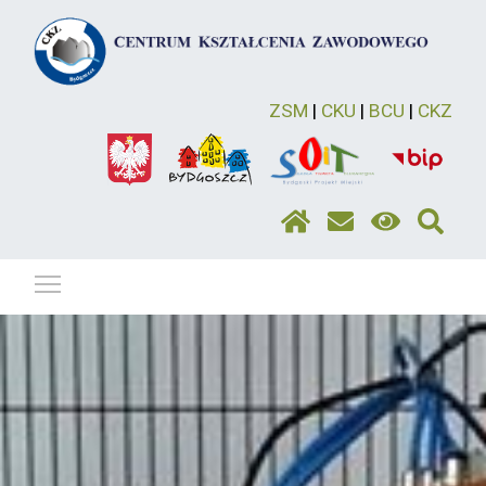
ZSM
|
CKU
|
BCU
|
CKZ
Pokaż / ukryj menu