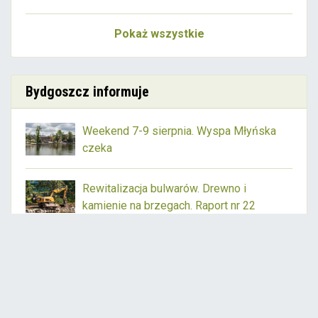
Pokaż wszystkie
Bydgoszcz informuje
Weekend 7-9 sierpnia. Wyspa Młyńska
czeka
Rewitalizacja bulwarów. Drewno i
kamienie na brzegach. Raport nr 22
Bydgoszcz gotowa na festiwal Vistula
Sounds
Czytaj więcej:
www.bydgoszcz.pl