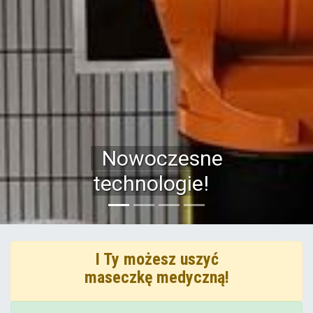
Nowoczesne
N
technologie!
I Ty możesz uszyć
maseczkę medyczną!