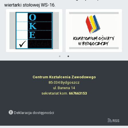
wiertarki stołowej WS-16.
Centrum Kształcenia Zawodowego
85-334 Bydgoszcz
ul. Barwna 14
sekretariat kom.
667663153
Deklaracja dostępności
RSS