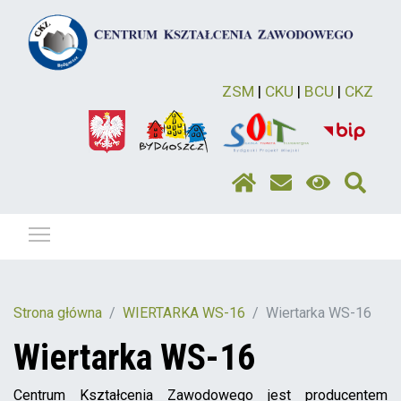
ZSM
|
CKU
|
BCU
|
CKZ
Pokaż / ukryj menu
Strona główna
WIERTARKA WS-16
Wiertarka WS-16
Wiertarka WS-16
Centrum Kształcenia Zawodowego jest producentem