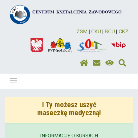
ZSM
|
CKU
|
BCU
|
CKZ
Pokaż / ukryj menu
I Ty możesz uszyć
maseczkę medyczną!
INFORMACJE O KURSACH